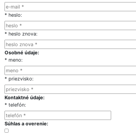
* heslo
:
* heslo znova
:
Osobné údaje
:
* meno
:
* priezvisko
:
Kontaktné údaje
:
* telefón
:
Súhlas a overenie
: