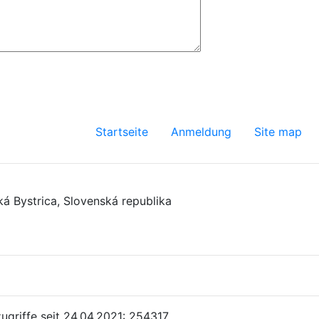
Startseite
Anmeldung
Site map
ká Bystrica
,
Slovenská republika
ugriffe seit 24.04.2021: 254317