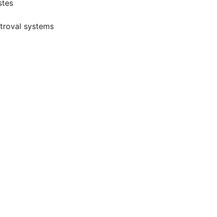
stes
 troval systems