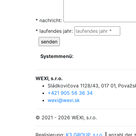
* nachricht
:
* laufendes jahr
:
Systemmenü:
WEXI, s.r.o.
Sládkovičova 1128/43
,
017 01, Považs
+421 905 56 36 34
wexi@wexi.sk
© 2021 - 2026 WEXI, s.r.o.
Realisierung:
K3 GROUP, s.r.o.
|
anzahl der z