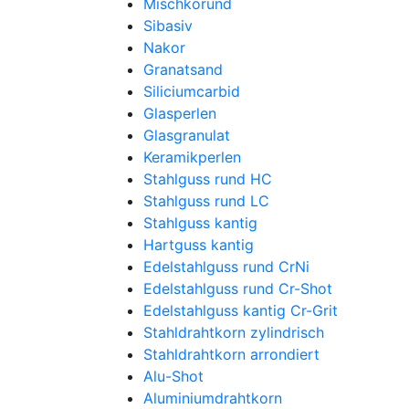
Mischkorund
Sibasiv
Nakor
Granatsand
Siliciumcarbid
Glasperlen
Glasgranulat
Keramikperlen
Stahlguss rund HC
Stahlguss rund LC
Stahlguss kantig
Hartguss kantig
Edelstahlguss rund CrNi
Edelstahlguss rund Cr-Shot
Edelstahlguss kantig Cr-Grit
Stahldrahtkorn zylindrisch
Stahldrahtkorn arrondiert
Alu-Shot
Aluminiumdrahtkorn