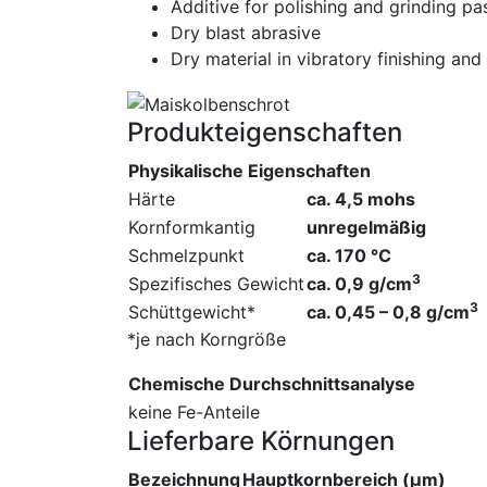
Additive for polishing and grinding pa
Dry blast abrasive
Dry material in vibratory finishing and
Produkteigenschaf­ten
Physikalische Eigenschaften
Härte
ca. 4,5 mohs
Kornformkantig
unregelmäßig
Schmelzpunkt
ca. 170 °C
3
Spezifisches Gewicht
ca. 0,9 g/cm
3
Schüttgewicht*
ca. 0,45 – 0,8 g/cm
*je nach Korngröße
Chemische Durchschnittsa­nalyse
keine Fe-Anteile
Lieferbare Körnungen
Bezeichnung
Hauptkornbereich (µm)