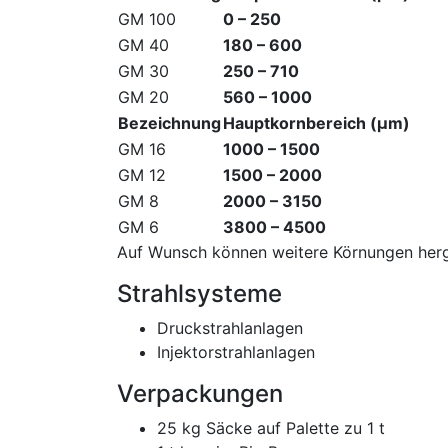
GM 100
0 – 250
GM 40
180 – 600
GM 30
250 – 710
GM 20
560 – 1000
Bezeichnung
Hauptkornbereich (µm)
GM 16
1000 – 1500
GM 12
1500 – 2000
GM 8
2000 – 3150
GM 6
3800 – 4500
Auf Wunsch können weitere Körnungen herg
Strahlsysteme
Druckstrahlanlagen
Injektorstrah­lanlagen
Verpackungen
25 kg Säcke auf Palette zu 1 t